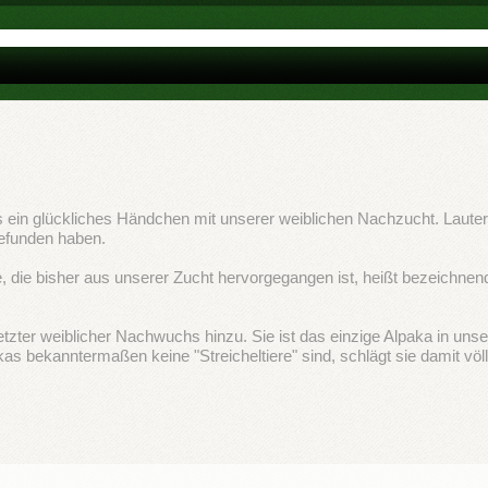
ts ein glückliches Händchen mit unserer weiblichen Nachzucht. Lauter
gefunden haben.
e, die bisher aus unserer Zucht hervorgegangen ist, heißt bezeichne
etzter weiblicher Nachwuchs hinzu. Sie ist das einzige Alpaka in un
kas bekanntermaßen keine "Streicheltiere" sind, schlägt sie damit völl