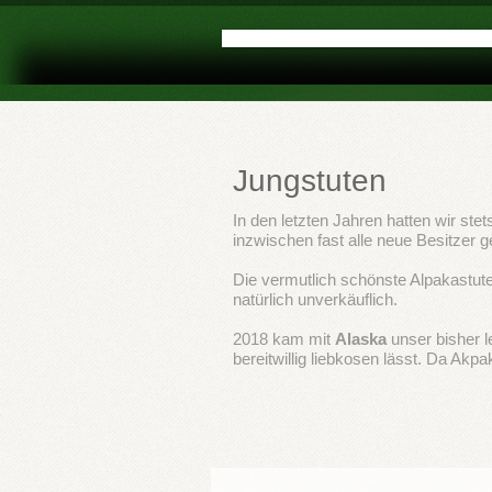
Jungstuten
In den letzten Jahren hatten wir ste
inzwischen fast alle neue Besitzer 
Die vermutlich schönste Alpakastut
natürlich unverkäuflich.
2018 kam mit
Alaska
unser bisher l
bereitwillig liebkosen lässt. Da Akpa