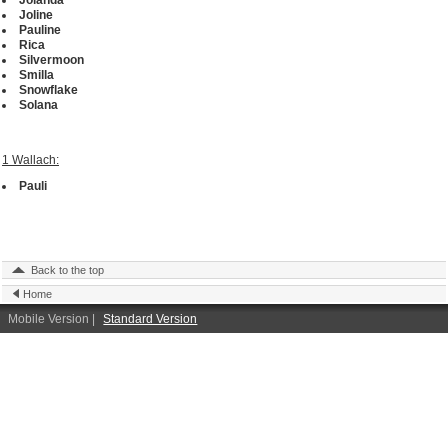
Jolanda
Joline
Pauline
Rica
Silvermoon
Smilla
Snowflake
Solana
1 Wallach:
Pauli
Back to the top
Home
Mobile Version
|
Standard Version