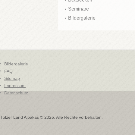
Seminare
Bildergalerie
Bildergalerie
FAQ
Sitemap
Impressum
Datenschutz
Tölzer Land Alpakas
©
2026.
Alle Rechte vorbehalten.