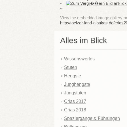
View the embedded image gallery onl
http://toelzer-land-alpakas.de/cria
Alles im Blick
Wissenswertes
Stuten
Hengste
Junghengste
Jungstuten
Crias 2017
Crias 2018
Spaziergänge & Führungen
Bettdecken